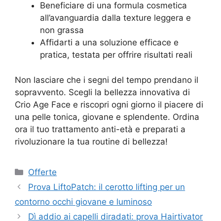
Beneficiare di una formula cosmetica
all’avanguardia dalla texture leggera e
non grassa
Affidarti a una soluzione efficace e
pratica, testata per offrire risultati reali
Non lasciare che i segni del tempo prendano il
sopravvento. Scegli la bellezza innovativa di
Crio Age Face e riscopri ogni giorno il piacere di
una pelle tonica, giovane e splendente. Ordina
ora il tuo trattamento anti-età e preparati a
rivoluzionare la tua routine di bellezza!
Categorie
Offerte
Prova LiftoPatch: il cerotto lifting per un
contorno occhi giovane e luminoso
Dì addio ai capelli diradati: prova Hairtivator